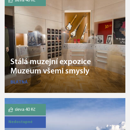
sleva 40 Kč
Stálá muzejní expozice
Muzeum všemi smysly
BLATNÁ
sleva 40 Kč
Nedostupné