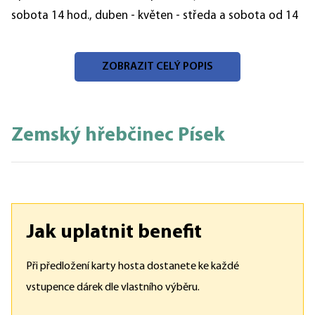
sobota 14 hod., duben - květen - středa a sobota od 14
hod., červen - září - středa, pátek, neděle - ve 14 hod.
- mimořádné prohlídky na objednávku pro min. 10 osob,
ZOBRAZIT CELÝ POPIS
3 dny předem
- objekt je dále přístupný při akcích
Zemský hřebčinec Písek
Jak uplatnit benefit
Při předložení karty hosta dostanete ke každé
vstupence dárek dle vlastního výběru.