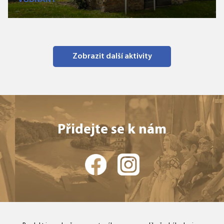
VODŇANY
Zobrazit další aktivity
Přidejte se k nám