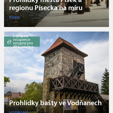
Prohlídky města Písek a
regionu Písecka na míru
PÍSEK
k dospělé
vstupence
vstupné pro
dítě zdarma
Prohlídky bašty ve Vodňanech