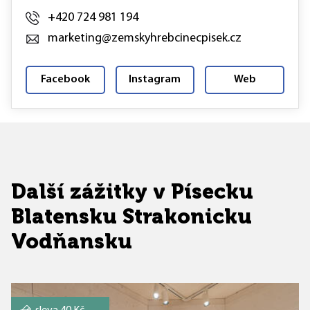
+420 724 981 194
marketing@zemskyhrebcinecpisek.cz
Facebook
Instagram
Web
Další zážitky v Písecku
Blatensku Strakonicku
Vodňansku