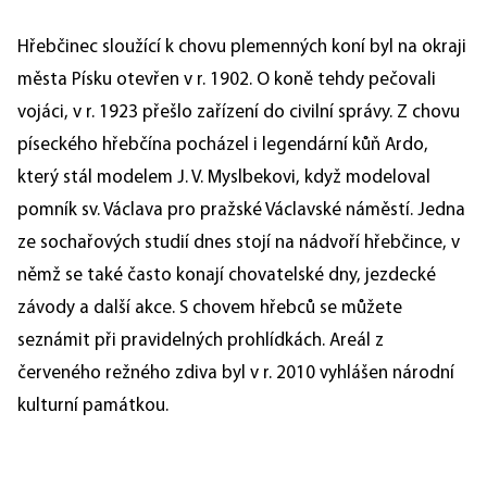
Hřebčinec sloužící k chovu plemenných koní byl na okraji
města Písku otevřen v r. 1902. O koně tehdy pečovali
vojáci, v r. 1923 přešlo zařízení do civilní správy. Z chovu
píseckého hřebčína pocházel i legendární kůň Ardo,
který stál modelem J. V. Myslbekovi, když modeloval
pomník sv. Václava pro pražské Václavské náměstí. Jedna
ze sochařových studií dnes stojí na nádvoří hřebčince, v
němž se také často konají chovatelské dny, jezdecké
závody a další akce. S chovem hřebců se můžete
seznámit při pravidelných prohlídkách. Areál z
červeného režného zdiva byl v r. 2010 vyhlášen národní
kulturní památkou.