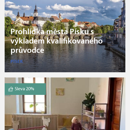
Prohlídka města Písku s
výkladem kvalifikovaného
průvodce
PÍSEK
Sleva 20%