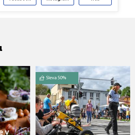
u
Sleva 50%
e v