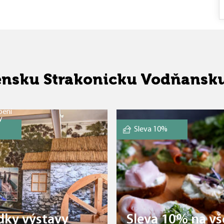
atensku Strakonicku Vodňansk
pení
y
Sleva 10%
dky výstavy
Sleva 10% na vš