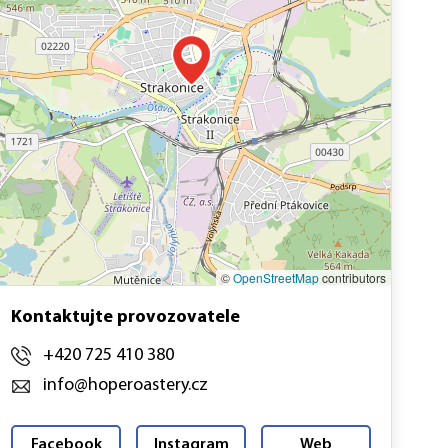
©
OpenStreetMap
contributors
Kontaktujte provozovatele
+420 725 410 380
info@hoperoastery.cz
Facebook
Instagram
Web