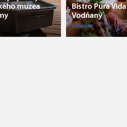
kého muzea
Bistro Pura Vida
ny
Vodňany
VODŇANY