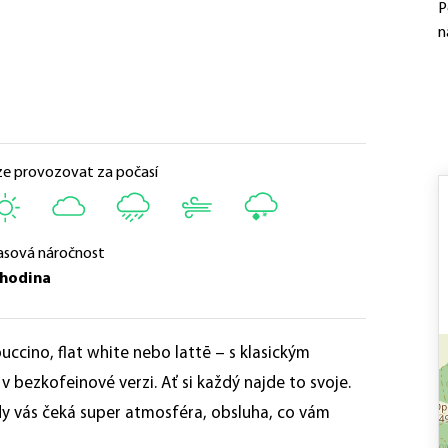
P
n
ze provozovat za počasí
asová náročnost
 hodina
ccino, flat white nebo lattē – s klasickým
v bezkofeinové verzi. Ať si každý najde to svoje.
y vás čeká super atmosféra, obsluha, co vám