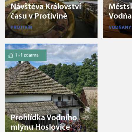
Návštěva Království
Městs
času v Protivíně
Vodňa
PROTIVÍN
VODŇANY
1+1 zdarma
Prohlídka Vodního
mlýnu Hoslovice