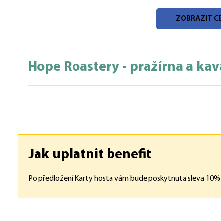
Otevřeno úterý až neděle od 11:00 do 19:00.
ZOBRAZIT CE
Zastavte se – na kafe, něco dobrého nebo jen tak si n
Hope Roastery - pražírna a ka
Jak uplatnit benefit
Po předložení Karty hosta vám bude poskytnuta sleva 10% n