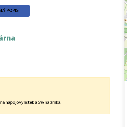
LÝ POPIS
a chvíli odpočinout.
várna
a nápojový lístek a 5% na zrnka.