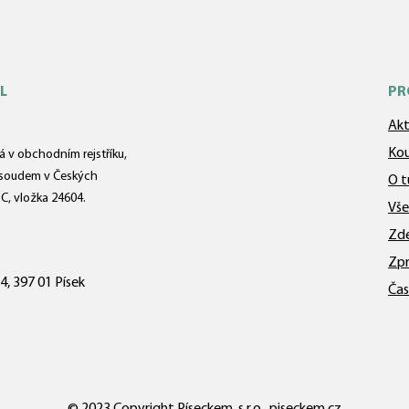
L
PR
Akt
Kou
 v obchodním rejstříku,
soudem v Českých
O t
 C, vložka 24604.
Vše
Zde
Zpr
4, 397 01 Písek
Čas