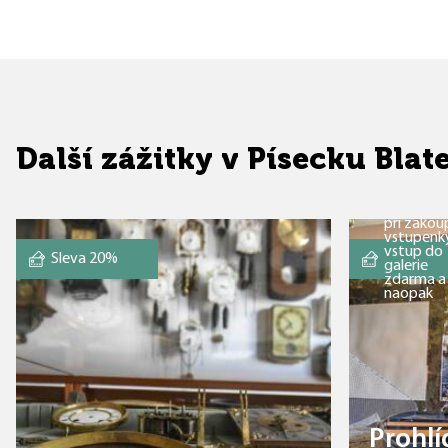
Další zážitky v Písecku Bl
při zakou
vstupenk
vstup do
Sleva 20%
galerie
zdarma a
naopak
Prohlí