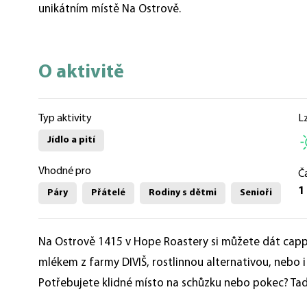
unikátním místě Na Ostrově.
O aktivitě
Typ aktivity
L
Jídlo a pití
Vhodné pro
Č
1
Páry
Přátelé
Rodiny s dětmi
Senioři
Na Ostrově 1415 v Hope Roastery si můžete dát cappu
mlékem z farmy DIVIŠ, rostlinnou alternativou, nebo i 
Potřebujete klidné místo na schůzku nebo pokec? Tad
udělá den lepší, a samozřejmě vynikající káva.