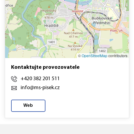
©
OpenStreetMap
contributors
Kontaktujte provozovatele
+420 382 201 511
info@ms-pisek.cz
Web