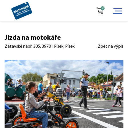
0
Jízda na motokáře
Zátavské nábř. 305, 39701 Písek, Písek
Zpět na výpis