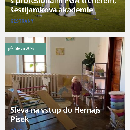
s profesionální PGA trenérem,
šestijamková akademie
KESTŘANY
Sleva 20%
Sleva na vstup do Hernajs
Písek