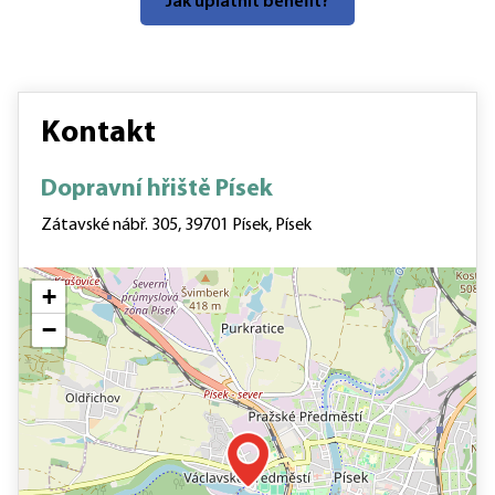
Jak uplatnit benefit?
Kontakt
Dopravní hřiště Písek
Zátavské nábř. 305, 39701 Písek, Písek
+
−