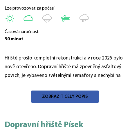
Lze provozovat za počasí
Časová náročnost
30 minut
Hřiště prošlo kompletní rekonstrukcí a v roce 2025 bylo
nově otevřeno. Dopravní hřiště má zpevněný asfaltový
povrch, je vybaveno světelnými semafory a nechybí na
něm svislé a vodorovné dopravní značení včetně
kruhového objezdu. K zapůjčení jsou k dispozici šlapací
ZOBRAZIT CELÝ POPIS
káry dvou velikostí, které uspokojí malé i větší zájemce.
Otevírací doba:
Dopravní hřiště Písek