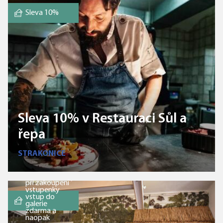
Sleva 10%
Sleva 10% v Restauraci Sůl a
řepa
STRAKONICE
při zakoupení
vstupenky
vstup do
galerie
zdarma a
naopak