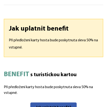
Duben, Květen, Červen, Září, Říjen: Pondělí, středa, pátek
- 16:00 – 19:00, Neděle - 10:00 – 12:00, 16:00 – 19:00
Jak uplatnit benefit
Červenec, Srpen: Pondělí, středa, pátek, neděle - 10:00 –
12:00, 16:00 – 19:00
Při předložení karty hosta bude poskytnuta sleva 50% na
vstupné.
BENEFIT
s turistickou kartou
Při předložení karty hosta bude poskytnuta sleva 50% na
vstupné.